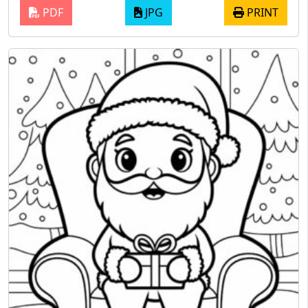
PDF
JPG
PRINT