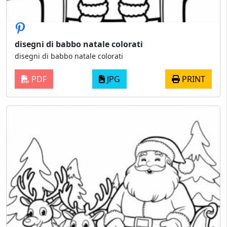
disegni di babbo natale colorati
disegni di babbo natale colorati
PDF
JPG
PRINT