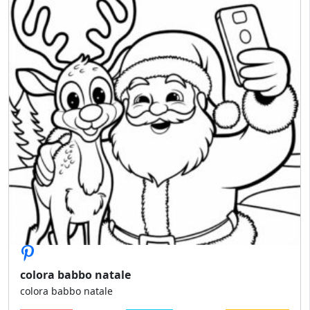
colora babbo natale
colora babbo natale