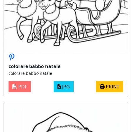
colorare babbo natale
colorare babbo natale
PDF
JPG
PRINT