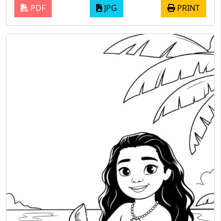
PDF
JPG
PRINT