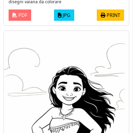
disegni vaiana da colorare
PDF
JPG
PRINT