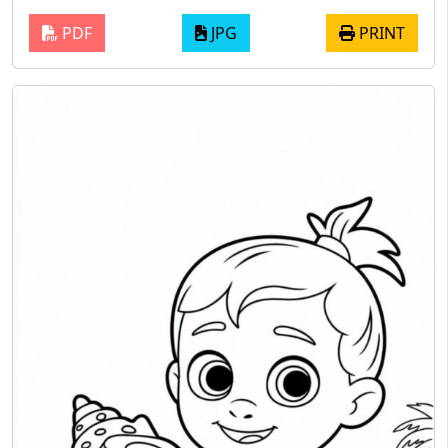
PDF
JPG
PRINT