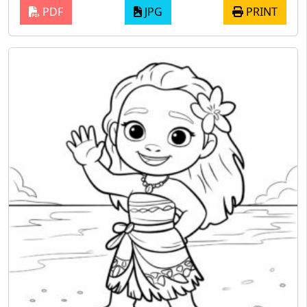
PDF
JPG
PRINT