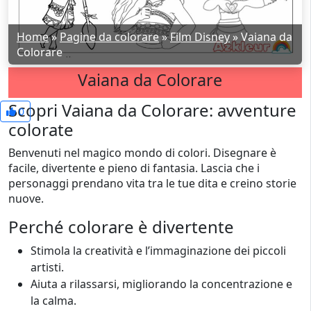
Home
»
Pagine da colorare
»
Film Disney
»
Vaiana da
Colorare
Vaiana da Colorare
Scopri Vaiana da Colorare: avventure
0
colorate
Benvenuti nel magico mondo di colori. Disegnare è
facile, divertente e pieno di fantasia. Lascia che i
personaggi prendano vita tra le tue dita e creino storie
nuove.
Perché colorare è divertente
Stimola la creatività e l’immaginazione dei piccoli
artisti.
Aiuta a rilassarsi, migliorando la concentrazione e
la calma.