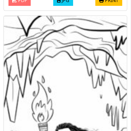
PDF
JPG
PRINT