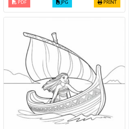
PDF
JPG
PRINT