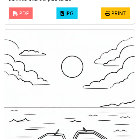
PDF
JPG
PRINT