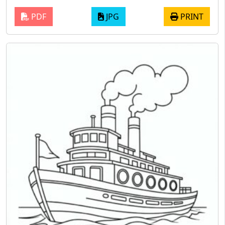
PDF
JPG
PRINT