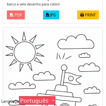
barco a vela desenho para colorir
PDF
JPG
PRINT
Language