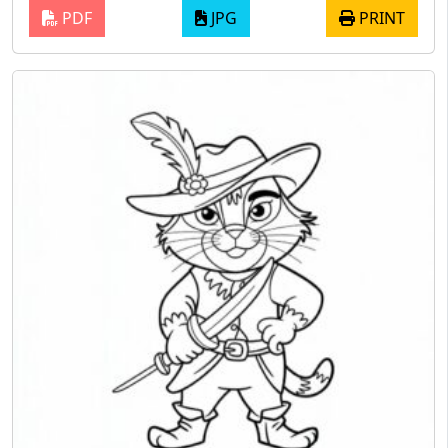
PDF
JPG
PRINT