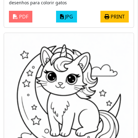
desenhos para colorir gatos
PDF
JPG
PRINT