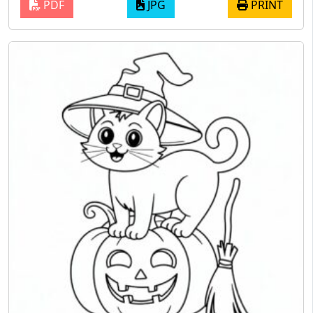
PDF
JPG
PRINT