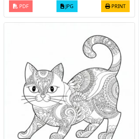
PDF
JPG
PRINT