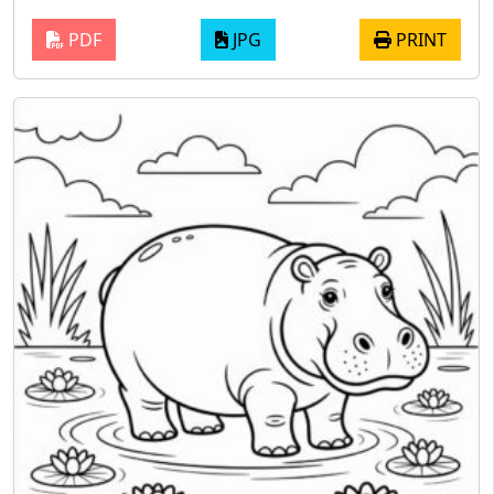
PDF
JPG
PRINT