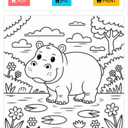
PDF
JPG
PRINT