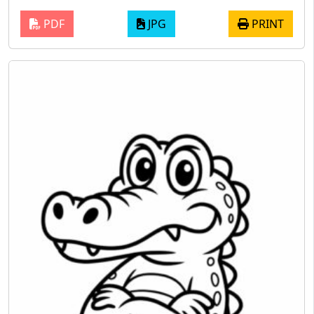
PDF
JPG
PRINT