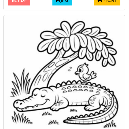
PDF
JPG
PRINT