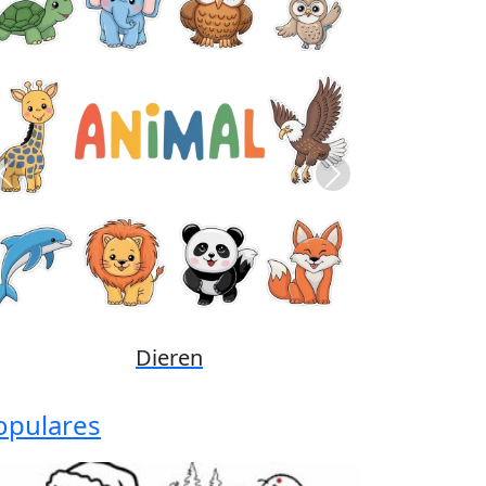
Previous
Next
Disney
opulares