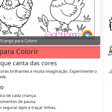
»
Frango para Colorir
para Colorir
 que canta das cores
ores brilhantes e muita imaginação. Experimente o
ade.
do
ica de cada criança.
momentos de pausa.
segurar lápis e traçar linhas.