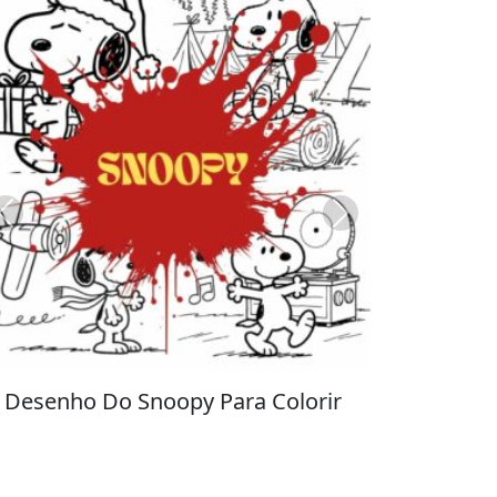
Previous
Next
Stitch para Colorir