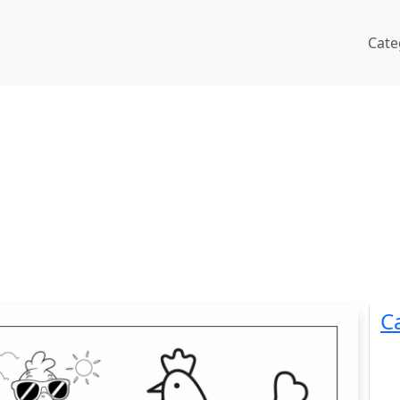
Cate
C