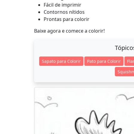
Fácil de imprimir
Contornos nítidos
Prontas para colorir
Baixe agora e comece a colorir!
Tópico
Sapato para Colorir
Pato para Colorir
Fla
Squishm