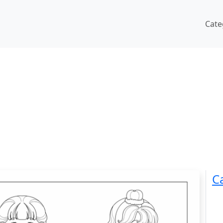
Cate
C