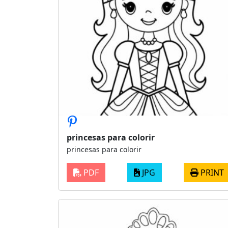
princesas para colorir
princesas para colorir
PDF
JPG
PRINT