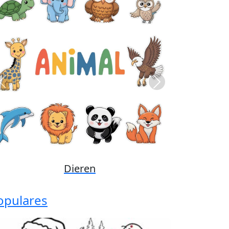
Previous
Next
Disney
opulares