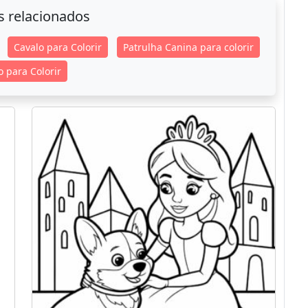
s relacionados
Cavalo para Colorir
Patrulha Canina para colorir
 para Colorir