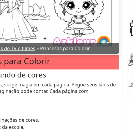
 de TV e filmes
»
Princesas para Colorir
 para Colorir
mundo de cores
tes, surge magia em cada página. Pegue seus lápis de
maginação pode contar. Cada página com
binações de cores.
 da escola.