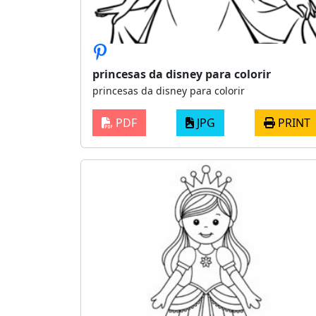
princesas da disney para colorir
princesas da disney para colorir
PDF
JPG
PRINT