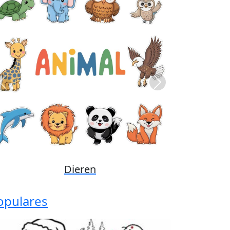
Previous
Next
Disney
opulares