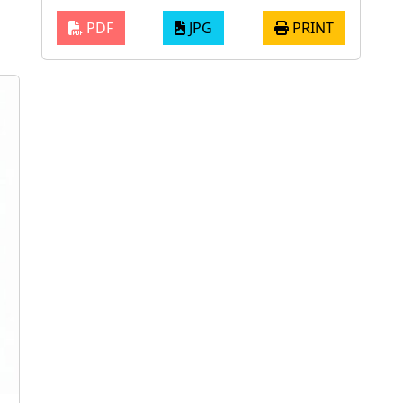
PDF
JPG
PRINT