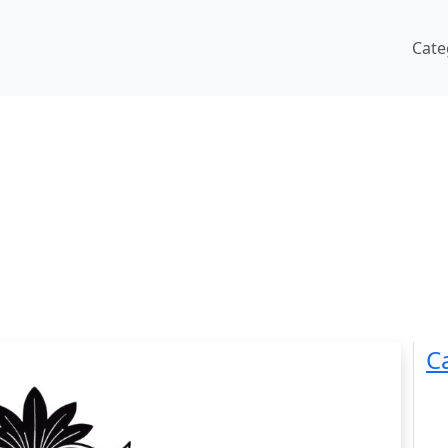
Cate
C