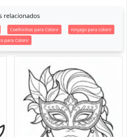
s relacionados
Coelhinhos para Colorir
ninjago para colorir
o para Colorir