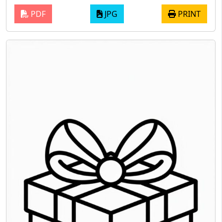
PDF
JPG
PRINT