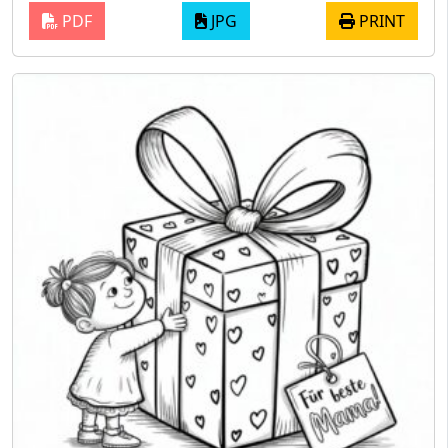
PDF
JPG
PRINT