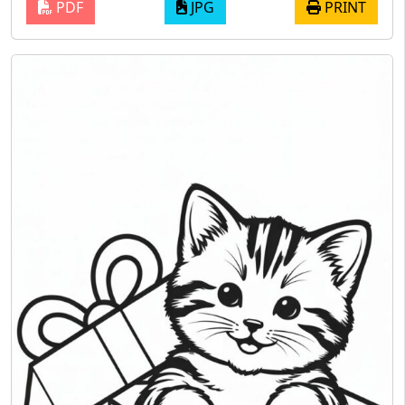
PDF
JPG
PRINT