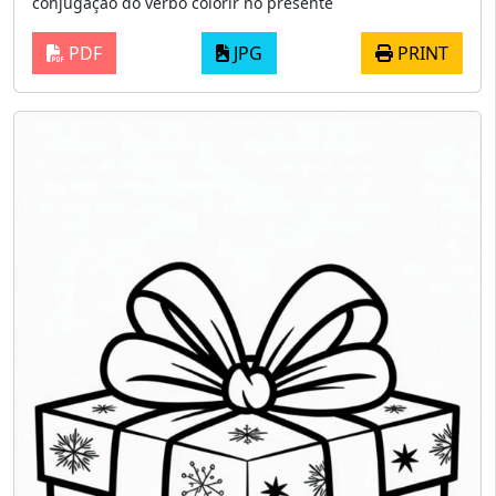
conjugação do verbo colorir no presente
PDF
JPG
PRINT