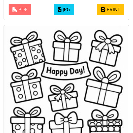
PDF
JPG
PRINT