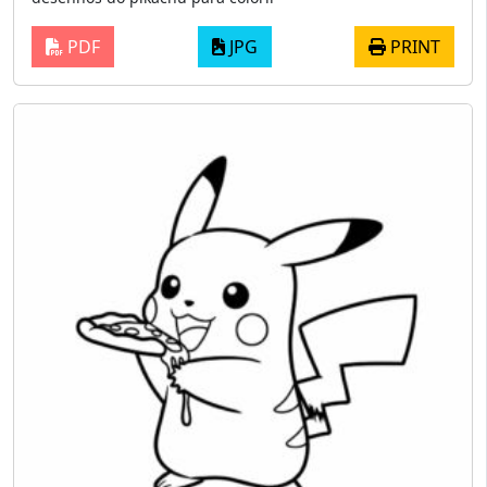
PDF
JPG
PRINT