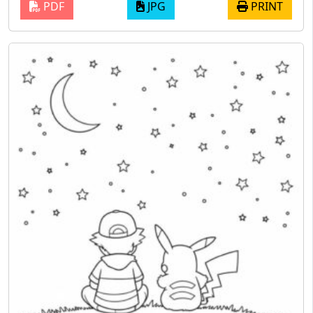
PDF
JPG
PRINT