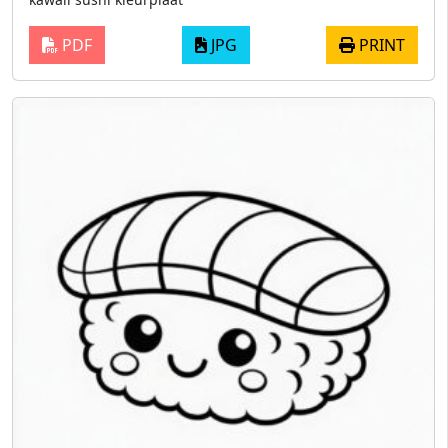
PDF
JPG
PRINT