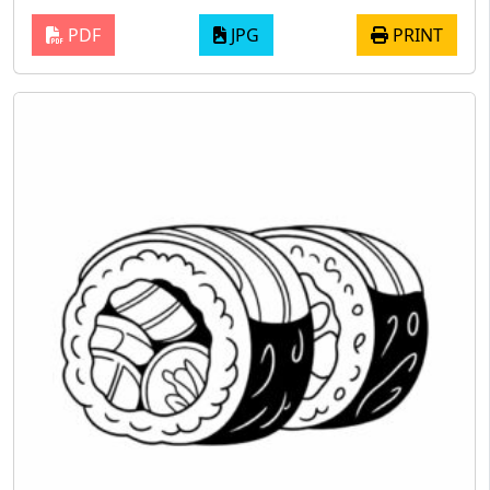
PDF
JPG
PRINT