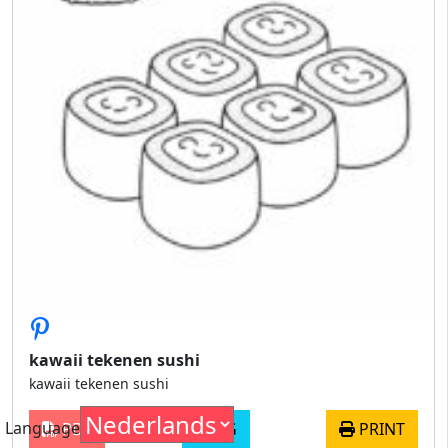
kawaii tekenen sushi
kawaii tekenen sushi
Language
PDF
JPG
PRINT