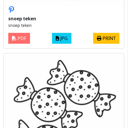
snoep teken
snoep teken
PDF
JPG
PRINT