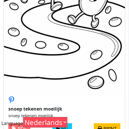
snoep tekenen moeilijk
snoep tekenen moeilijk
Language
PDF
JPG
PRINT