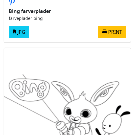
Bing farverplader
farveplader bing
JPG
PRINT