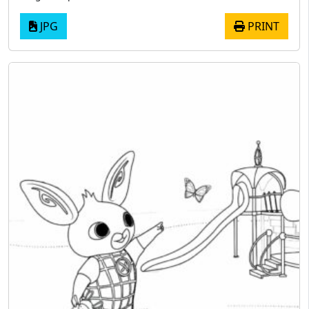
JPG
PRINT