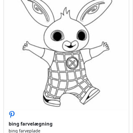
bing farvelægning
bing farveplade