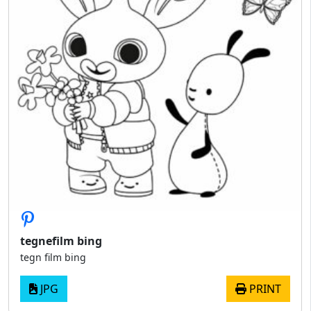
tegnefilm bing
tegn film bing
JPG
PRINT