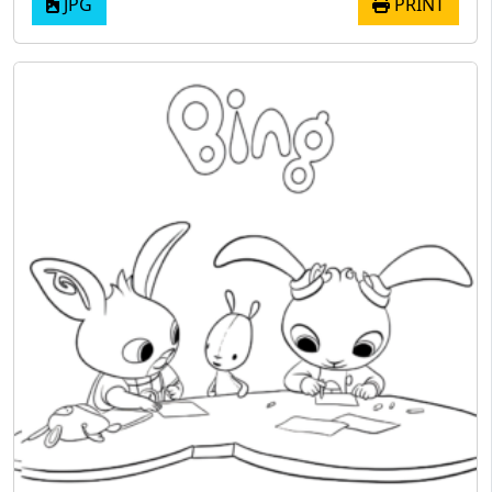
JPG
PRINT