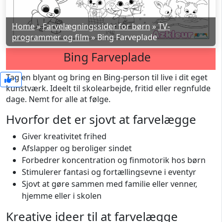
Home
»
Farvelægningssider for børn
»
TV-
programmer og film
»
Bing Farveplade
Bing Farveplade
Tag en blyant og bring en Bing-person til live i dit eget
1
kunstværk. Ideelt til skolearbejde, fritid eller regnfulde
dage. Nemt for alle at følge.
Hvorfor det er sjovt at farvelægge
Giver kreativitet frihed
Afslapper og beroliger sindet
Forbedrer koncentration og finmotorik hos børn
Stimulerer fantasi og fortællingsevne i eventyr
Sjovt at gøre sammen med familie eller venner,
hjemme eller i skolen
Kreative ideer til at farvelægge