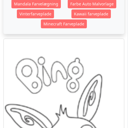
Mandala Farvelægning
Farbe Auto Malvorlage
Vinterfarveplade
Kawaii farveplade
Minecraft Farveplade