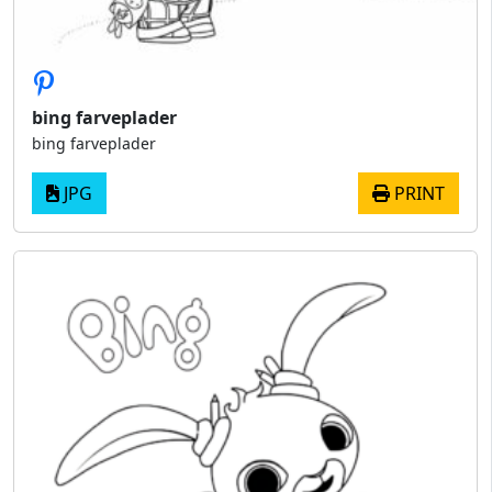
bing farveplader
bing farveplader
JPG
PRINT