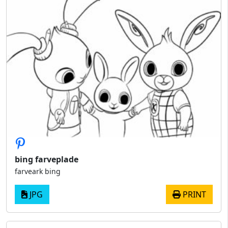
bing farveplade
farveark bing
JPG
PRINT