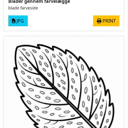
Blader gennem farvelægge
blade farveside
JPG
PRINT