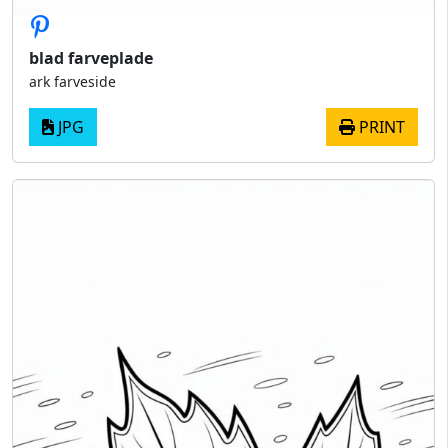
blad farveplade
ark farveside
JPG
PRINT