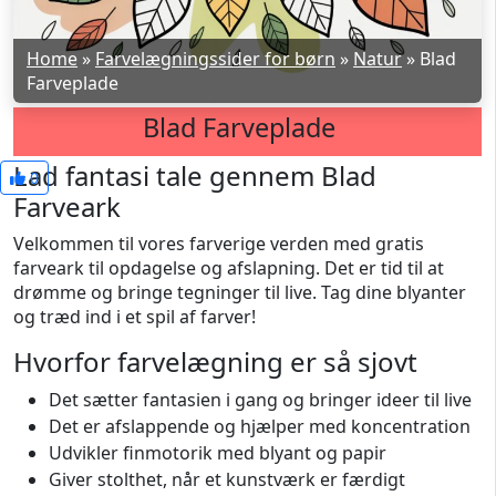
Home
»
Farvelægningssider for børn
»
Natur
»
Blad
Farveplade
Blad Farveplade
Lad fantasi tale gennem Blad
0
Farveark
Velkommen til vores farverige verden med gratis
farveark til opdagelse og afslapning. Det er tid til at
drømme og bringe tegninger til live. Tag dine blyanter
og træd ind i et spil af farver!
Hvorfor farvelægning er så sjovt
Det sætter fantasien i gang og bringer ideer til live
Det er afslappende og hjælper med koncentration
Udvikler finmotorik med blyant og papir
Giver stolthet, når et kunstværk er færdigt