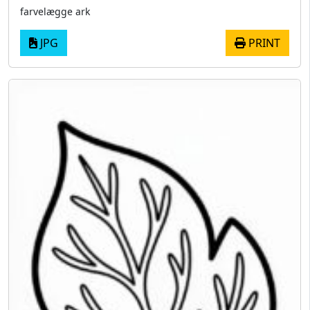
farvelægge ark
JPG
PRINT