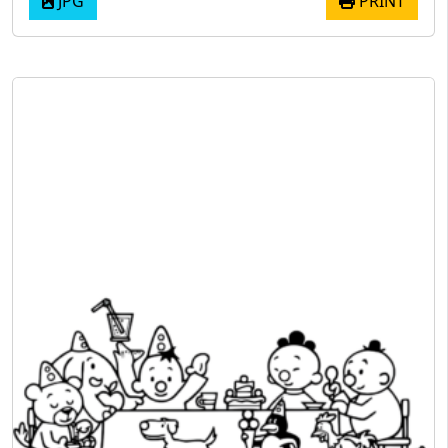
JPG
PRINT