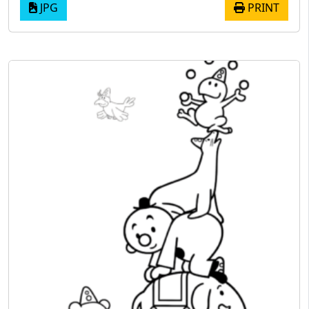
JPG
PRINT