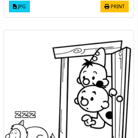
JPG
PRINT