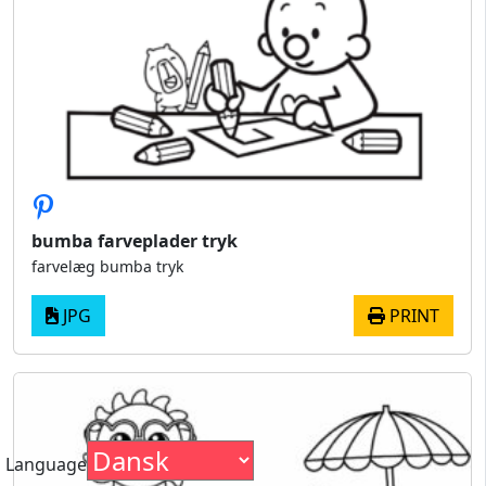
bumba farveplader tryk
farvelæg bumba tryk
JPG
PRINT
Language