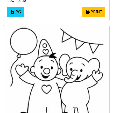
downloade
JPG
PRINT