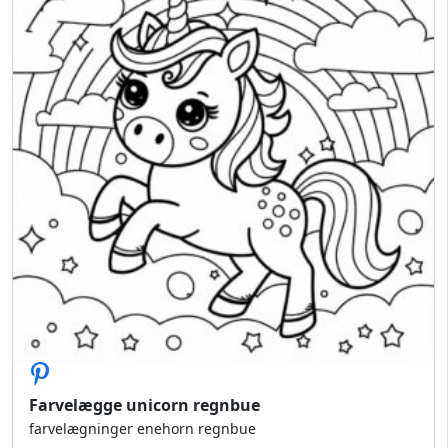
Farvelægge unicorn regnbue
farvelægninger enehorn regnbue