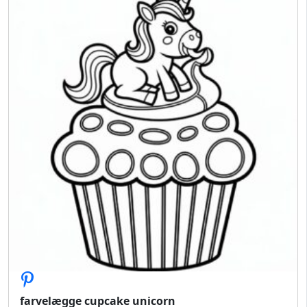
farvelægge cupcake unicorn