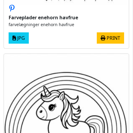
Farveplader enehorn havfrue
farvelægninger enehorn havfrue
JPG
PRINT