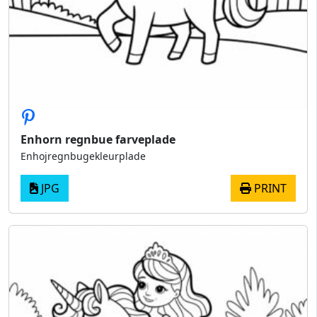
Enhorn regnbue farveplade
Enhojregnbugekleurplade
JPG
PRINT