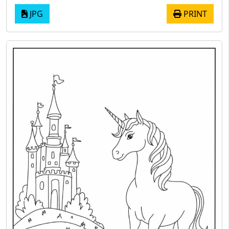
JPG
PRINT