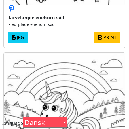
farvelægge enehorn sød
kleurplade enehorn sød
JPG
PRINT
Language