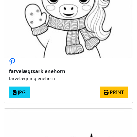
farvelægtsark enehorn
farvelægning enehorn
JPG
PRINT