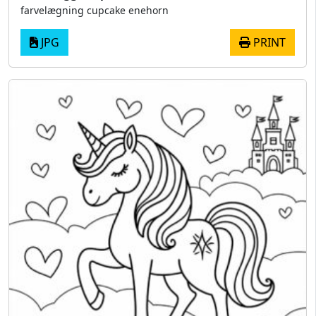
farvelægning cupcake enehorn
JPG
PRINT