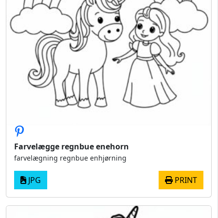
Farvelægge regnbue enehorn
farvelægning regnbue enhjørning
JPG
PRINT