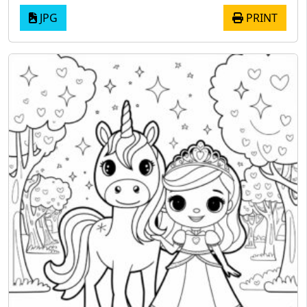
JPG
PRINT