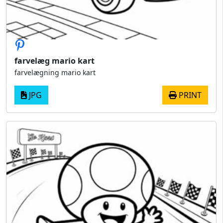
farvelæg mario kart
farvelægning mario kart
JPG
PRINT