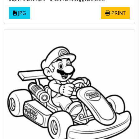
JPG
PRINT