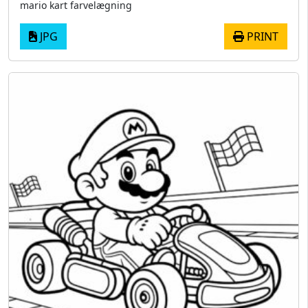
mario kart farvelægning
JPG
PRINT