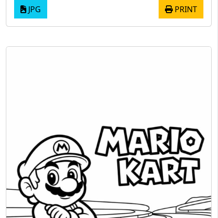
JPG
PRINT