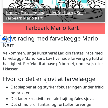
Home
»
Farvelægningssider for børn
»
Spil
»
Farbeark Mario Kart
Farbeark Mario Kart
Sjovt racing med farvelægge Mario
1
Kart
Velkommen, unge kunstnere! Lad din fantasi race med
farvelægge Mario Kart. Lav hver side farverig og fuld af
hastighed. Perfekt til at have på bordet, undervejs eller
i klassen.
Hvorfor det er sjovt at farvelægge
Det slapper af og styrker fokuseringen under fritid
og brikkeri.
Det lader kreativiteten tale højt og føles sjovt.
Det stimulerer fantasi og fortæller farverige