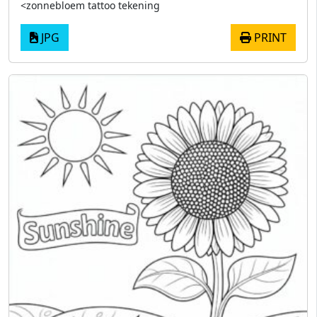
<zonnebloem tattoo tekening
JPG
PRINT