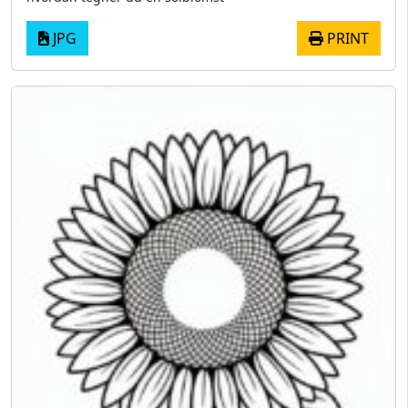
JPG
PRINT