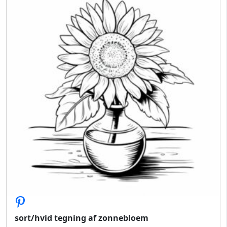
sort/hvid tegning af zonnebloem