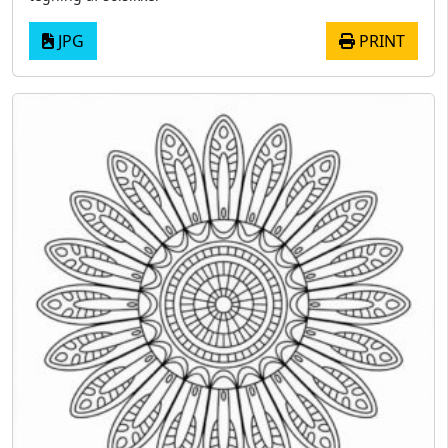
JPG
PRINT