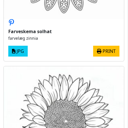
Farveskema solhat
farvelæg zinnia
JPG
PRINT