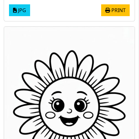
JPG
PRINT