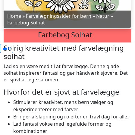
Home
»
Farvelægningssider for børn
»
Natur
»
Farbebog Solhat
Farbebog Solhat
Solrig kreativitet med farvelægning
0
solhat
Lad solen være med til at farvelægge. Denne glade
solhat inspirerer fantasi og gør håndværk sjovere. Det
er sjovt at lege sammen.
Hvorfor det er sjovt at farvelægge
Stimulerer kreativitet, mens børn vælger og
eksperimenterer med farver.
Bringer afslapning og ro efter en travl dag for alle.
Lad fantasi vokse med legefulde former og
kombinationer.