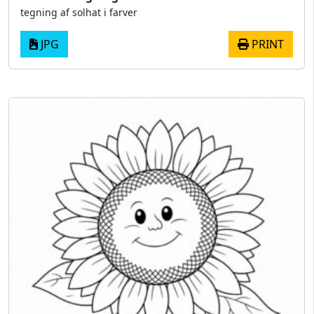
tegning af solhat i farver
JPG
PRINT