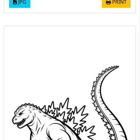
JPG
PRINT