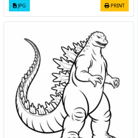
JPG
PRINT