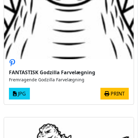
FANTASTISK Godzilla Farvelægning
Fremragende Godzilla Farvelægning
JPG
PRINT