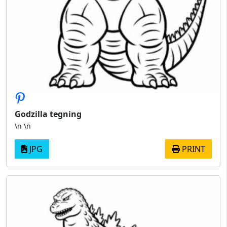
Godzilla tegning
\n \n
JPG
PRINT