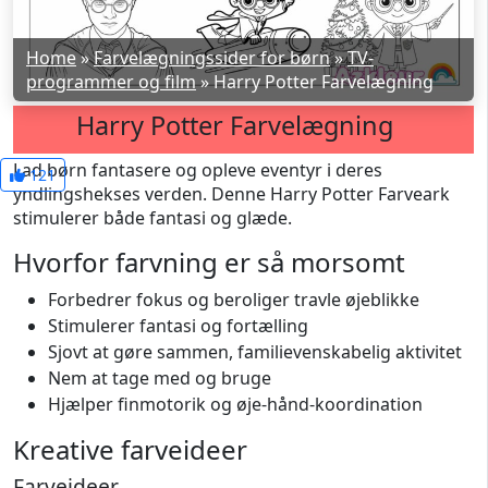
Home
»
Farvelægningssider for børn
»
TV-
programmer og film
»
Harry Potter Farvelægning
Harry Potter Farvelægning
Lad børn fantasere og opleve eventyr i deres
121
yndlingshekses verden. Denne Harry Potter Farveark
stimulerer både fantasi og glæde.
Hvorfor farvning er så morsomt
Forbedrer fokus og beroliger travle øjeblikke
Stimulerer fantasi og fortælling
Sjovt at gøre sammen, familievenskabelig aktivitet
Nem at tage med og bruge
Hjælper finmotorik og øje-hånd-koordination
Kreative farveideer
Farveideer