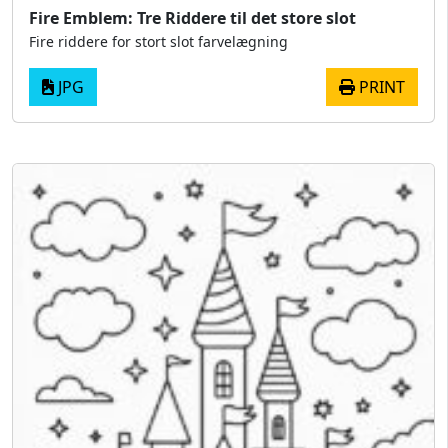
Fire Emblem: Tre Riddere til det store slot
Fire riddere for stort slot farvelægning
JPG
PRINT