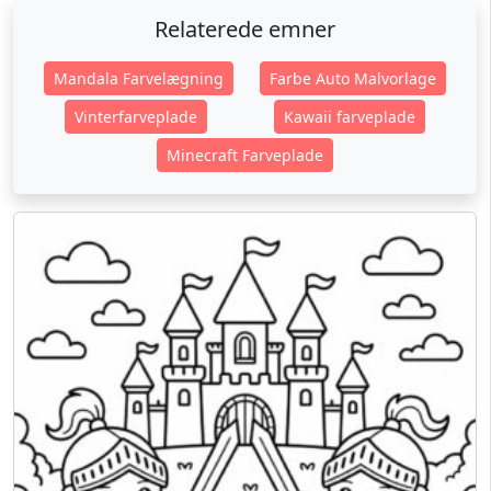
Relaterede emner
Mandala Farvelægning
Farbe Auto Malvorlage
Vinterfarveplade
Kawaii farveplade
Minecraft Farveplade