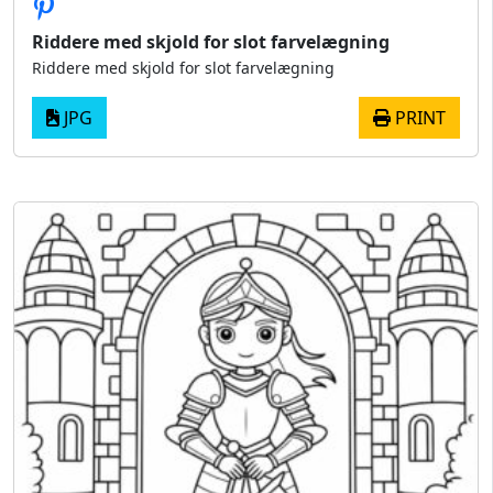
Riddere med skjold for slot farvelægning
Riddere med skjold for slot farvelægning
JPG
PRINT