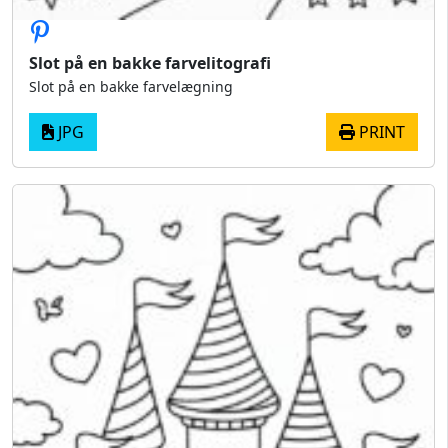
Slot på en bakke farvelitografi
Slot på en bakke farvelægning
JPG
PRINT