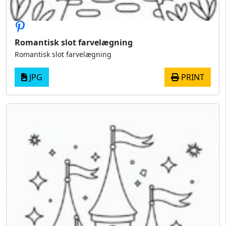
Romantisk slot farvelægning
Romantisk slot farvelægning
JPG
PRINT