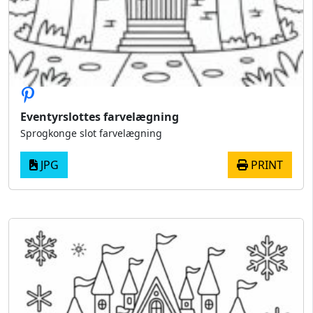
Eventyrslottes farvelægning
Sprogkonge slot farvelægning
JPG
PRINT