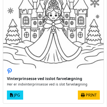
Vinterprinsesse ved isslot farvelægning
Her er indvinterprinsesse ved is slot farvelægning
JPG
PRINT