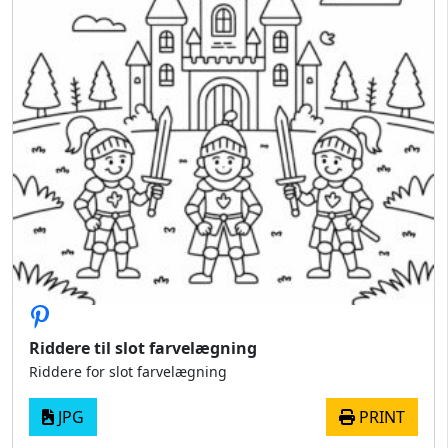
Riddere til slot farvelægning
Riddere for slot farvelægning
JPG
PRINT