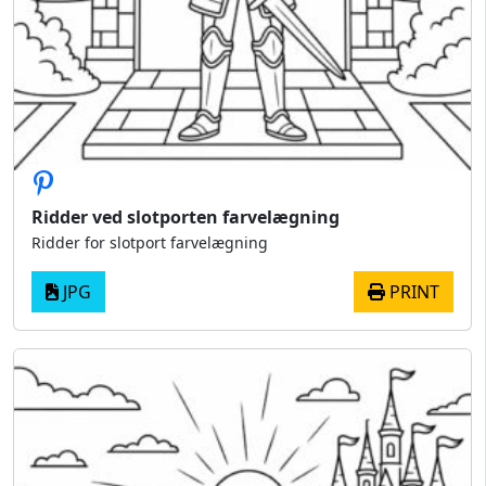
Ridder ved slotporten farvelægning
Ridder for slotport farvelægning
JPG
PRINT