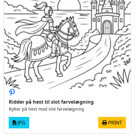
Ridder på hest til slot farvelægning
Rytter på hest mod slot farvelægning
JPG
PRINT