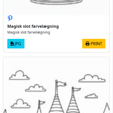
Magisk slot farvelægning
Magisk slot farvelægning
JPG
PRINT