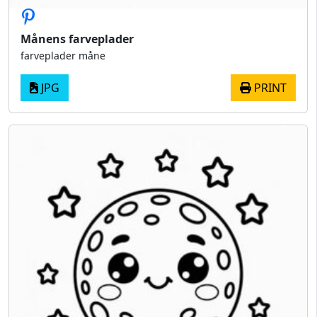
Månens farveplader
farveplader måne
JPG
PRINT