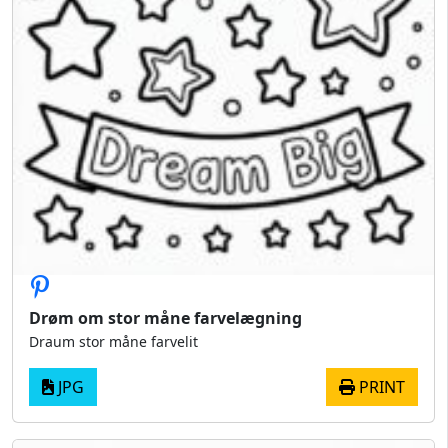
Drøm om stor måne farvelægning
Draum stor måne farvelit
JPG
PRINT