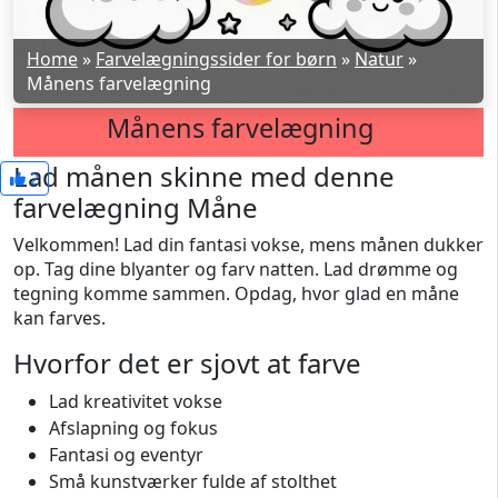
Home
»
Farvelægningssider for børn
»
Natur
»
Månens farvelægning
Månens farvelægning
Lad månen skinne med denne
2
farvelægning Måne
Velkommen! Lad din fantasi vokse, mens månen dukker
op. Tag dine blyanter og farv natten. Lad drømme og
tegning komme sammen. Opdag, hvor glad en måne
kan farves.
Hvorfor det er sjovt at farve
Lad kreativitet vokse
Afslapning og fokus
Fantasi og eventyr
Små kunstværker fulde af stolthet