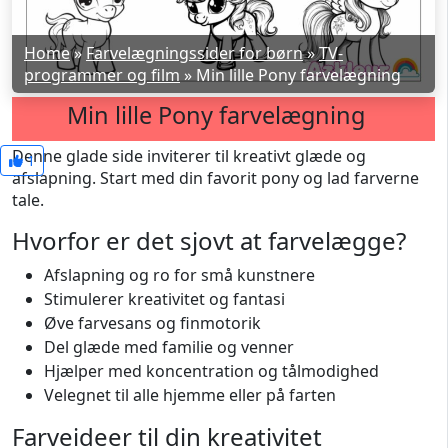
Home
»
Farvelægningssider for børn
»
TV-
programmer og film
»
Min lille Pony farvelægning
Min lille Pony farvelægning
Denne glade side inviterer til kreativt glæde og
1
afslapning. Start med din favorit pony og lad farverne
tale.
Hvorfor er det sjovt at farvelægge?
Afslapning og ro for små kunstnere
Stimulerer kreativitet og fantasi
Øve farvesans og finmotorik
Del glæde med familie og venner
Hjælper med koncentration og tålmodighed
Velegnet til alle hjemme eller på farten
Farveideer til din kreativitet