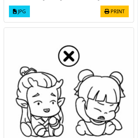
JPG
PRINT