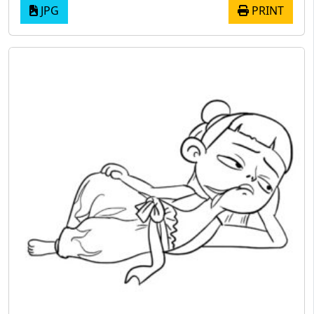
JPG
PRINT