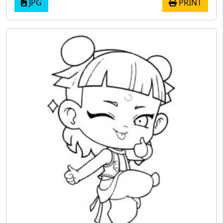
JPG
PRINT