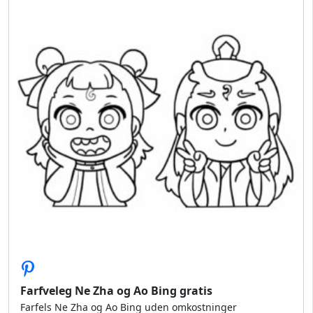
Farfveleg Ne Zha og Ao Bing gratis
Farfels Ne Zha og Ao Bing uden omkostninger