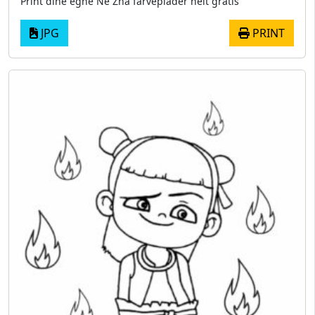
Print dine egne Ne Zha farveplader helt gratis
JPG
PRINT