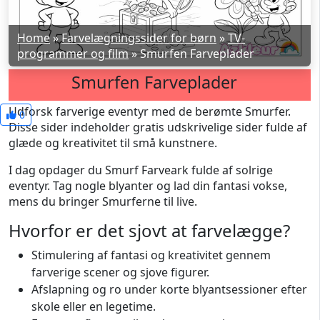
Home
»
Farvelægningssider for børn
»
TV-
programmer og film
»
Smurfen Farveplader
Smurfen Farveplader
Udforsk farverige eventyr med de berømte Smurfer.
0
Disse sider indeholder gratis udskrivelige sider fulde af
glæde og kreativitet til små kunstnere.
I dag opdager du Smurf Farveark fulde af solrige
eventyr. Tag nogle blyanter og lad din fantasi vokse,
mens du bringer Smurferne til live.
Hvorfor er det sjovt at farvelægge?
Stimulering af fantasi og kreativitet gennem
farverige scener og sjove figurer.
Afslapning og ro under korte blyantsessioner efter
skole eller en legetime.