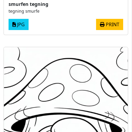
smurfen tegning
tegning smurfe
JPG
PRINT