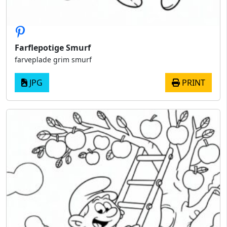
Farflepotige Smurf
farveplade grim smurf
JPG
PRINT