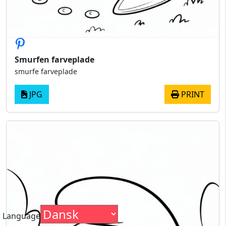
Smurfen farveplade
smurfe farveplade
JPG
PRINT
Language