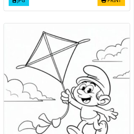
JPG
PRINT