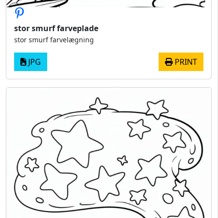
stor smurf farveplade
stor smurf farvelægning
JPG
PRINT