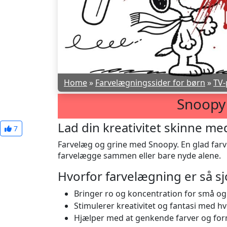
Home
»
Farvelægningssider for børn
»
TV-
Snoopy
Lad din kreativitet skinne m
7
Farvelæg og grine med Snoopy. En glad farvel
farvelægge sammen eller bare nyde alene.
Hvorfor farvelægning er så sj
Bringer ro og koncentration for små og
Stimulerer kreativitet og fantasi med 
Hjælper med at genkende farver og forme