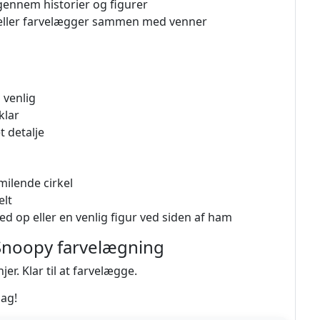
gennem historier og figurer
ne eller farvelægger sammen med venner
 venlig
klar
t detalje
milende cirkel
elt
d op eller en venlig figur ved siden af ham
 Snoopy farvelægning
er. Klar til at farvelægge.
dag!