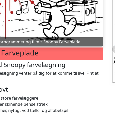
programmer og film
»
Snoopy Farveplade
 Farveplade
ed Snoopy farvelægning
ægning venter på dig for at komme til live. Fint at
ovt
 store farvelæggere
hver skinende penselstræk
r, nyttigt ved tælle- og alfabetspil