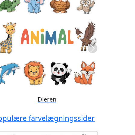
Previous
Next
Disney
opulære farvelægningssider