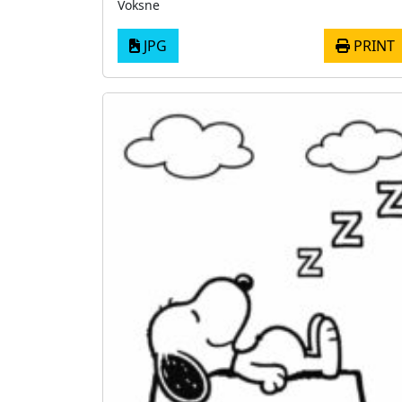
Voksne
JPG
PRINT