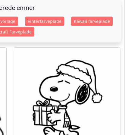
terede emner
vorlage
Vinterfarveplade
Kawaii farveplade
raft Farveplade