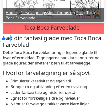
Home
»
Farvelægningssider for børn
»
Spil
»
Toca
Boca Farveplade
Toca Boca Farveplade
Lad din fantasi gløde med Toca Boca
8
Farveblad
Dette Toca Boca Farveblad bringer legende glæde til
hver eftermiddag. Tegningerne har klare konturer og
glade figurer, der inviterer børn til at farvelægge.
Hvorfor farvelægning er så sjovt
Stimulerer kreativitet og egen stil
Bringer ro og afslapning efter en travl dag
Lader fantasi tale og historier opstå
Egnet for forskellige aldre og niveauer
Nemt at farvelægge takket være klare linjer