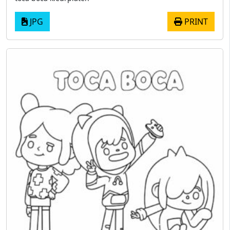
JPG
PRINT