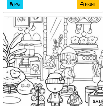
JPG
PRINT