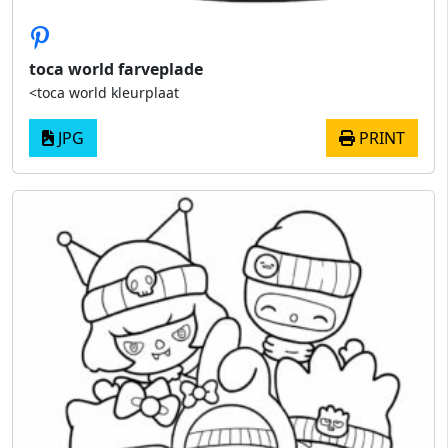
toca world farveplade
<toca world kleurplaat
JPG
PRINT