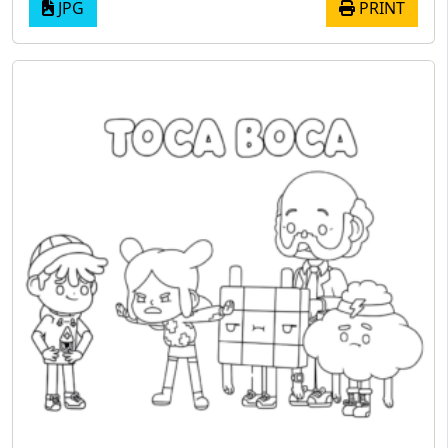
JPG
PRINT