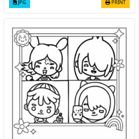
JPG
PRINT