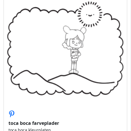
toca boca farveplader
toca boca kleurplaten