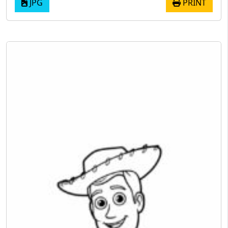
JPG
PRINT