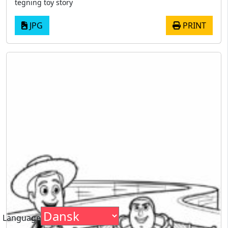
tegning toy story
JPG
PRINT
Language