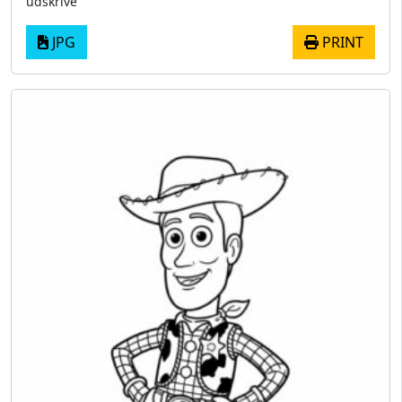
udskrive
JPG
PRINT