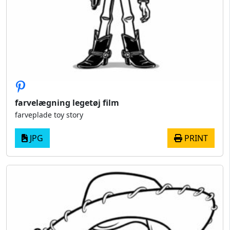
farvelægning legetøj film
farveplade toy story
JPG
PRINT