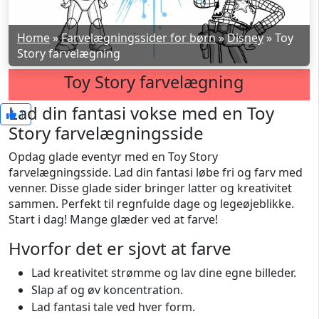
Home
»
Farvelægningssider for børn
»
Disney
»
Toy
Story farvelægning
Toy Story farvelægning
Lad din fantasi vokse med en Toy
1
Story farvelægningsside
Opdag glade eventyr med en Toy Story
farvelægningsside. Lad din fantasi løbe fri og farv med
venner. Disse glade sider bringer latter og kreativitet
sammen. Perfekt til regnfulde dage og legeøjeblikke.
Start i dag! Mange glæder ved at farve!
Hvorfor det er sjovt at farve
Lad kreativitet strømme og lav dine egne billeder.
Slap af og øv koncentration.
Lad fantasi tale ved hver form.