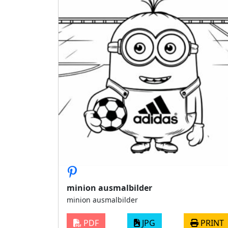
minion ausmalbilder
minion ausmalbilder
PDF
JPG
PRINT