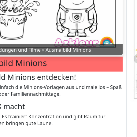
dungen und Filme
»
Ausmalbild Minions
ild Minions
ld Minions entdecken!
einfach die Minions-Vorlagen aus und male los – Spaß
 oder Familiennachmittage.
ß macht
Son Goku Ausmalbild
 Es trainiert Konzentration und gibt Raum für
en bringen gute Laune.