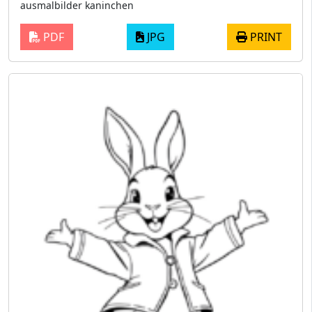
ausmalbilder kaninchen
PDF
JPG
PRINT