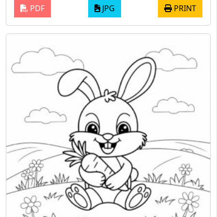
PDF
JPG
PRINT