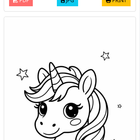
PDF
JPG
PRINT