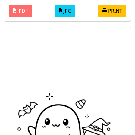
PDF
JPG
PRINT