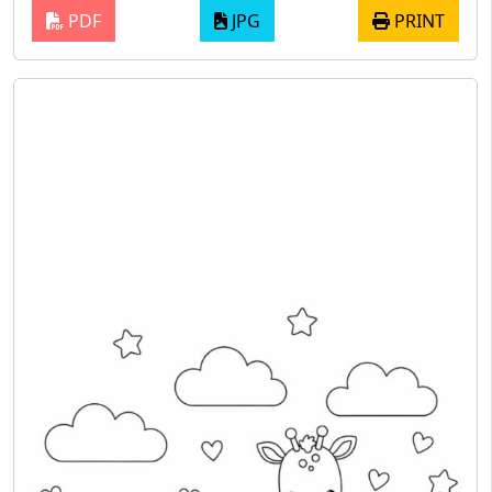
PDF
JPG
PRINT