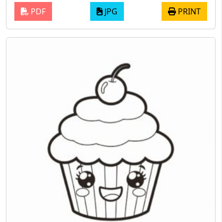
PDF
JPG
PRINT