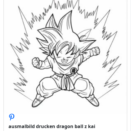
ausmalbild drucken dragon ball z kai