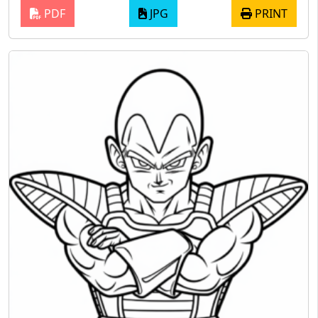
PDF
JPG
PRINT