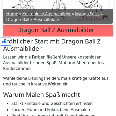
Home
»
Kostenlose Ausmalbilder
»
Manga Serie
»
Dragon Ball Z Ausmalbilder
Dragon Ball Z Ausmalbilder
Fröhlicher Start mit Dragon Ball Z
1
Ausmalbilder
Lassen wir die Farben fließen! Unsere kostenlosen
Ausmalbilder bringen Spaß, Mut und Abenteuer ins
Kinderzimmer.
Wähle deine Lieblingshelden, male kräftige Kräfte aus
und tauche in kreative Welten ein.
Warum Malen Spaß macht
Stärkt Fantasie und Geschichten erfinden
Fördert Ruhe und Fokus beim Ausmalen
Regt Vorstellungskraft mit Superhelden an