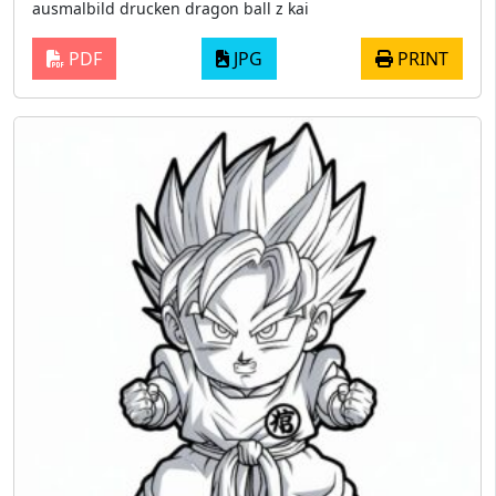
ausmalbild drucken dragon ball z kai
PDF
JPG
PRINT