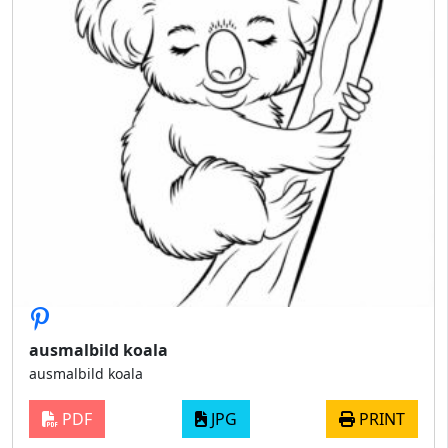
ausmalbild koala
ausmalbild koala
PDF
JPG
PRINT