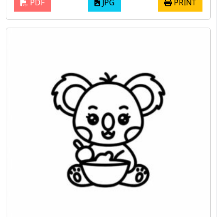
PDF
JPG
PRINT