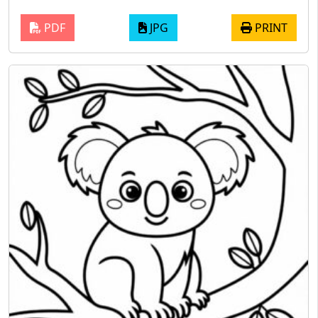
PDF
JPG
PRINT