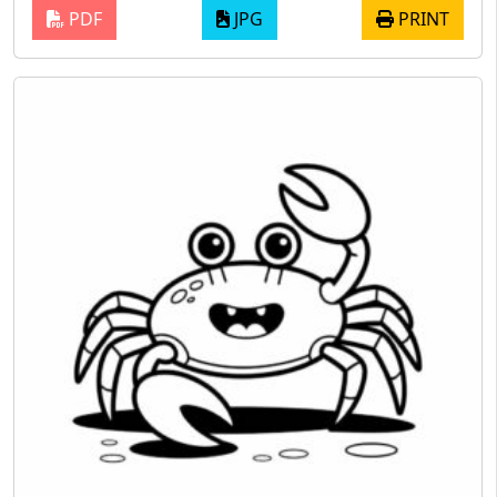
PDF
JPG
PRINT