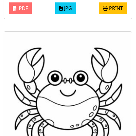
PDF
JPG
PRINT