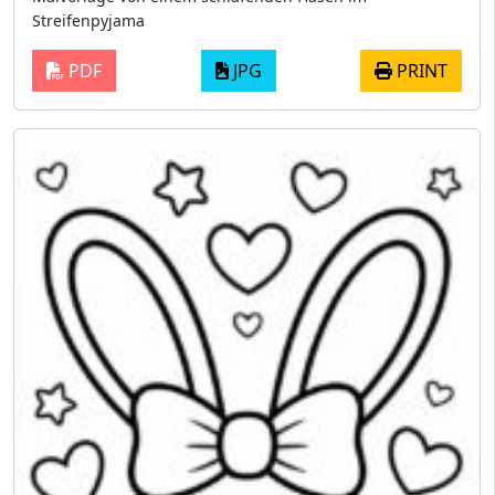
Streifenpyjama
PDF
JPG
PRINT