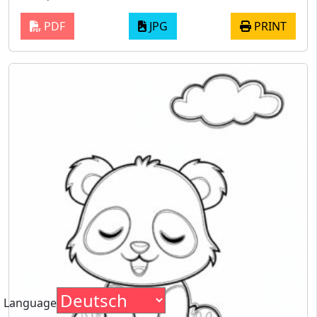
PDF
JPG
PRINT
Language