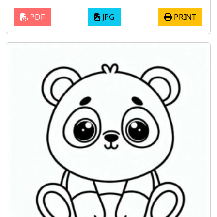
PDF
JPG
PRINT