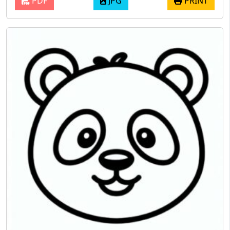
PDF
JPG
PRINT