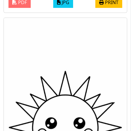
PDF
JPG
PRINT