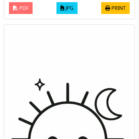
PDF
JPG
PRINT