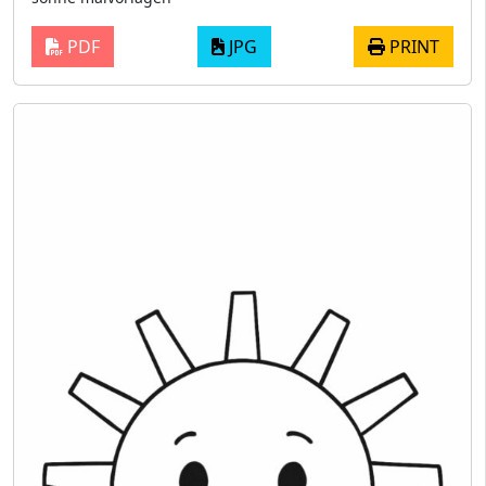
PDF
JPG
PRINT