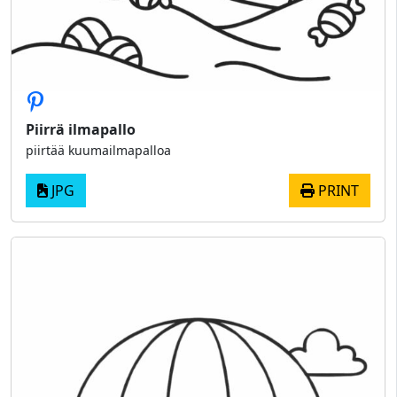
Piirrä ilmapallo
piirtää kuumailmapalloa
JPG
PRINT