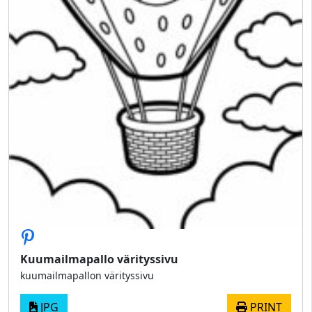
Kuumailmapallo värityssivu
kuumailmapallon värityssivu
JPG
PRINT