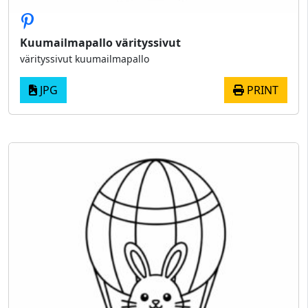
Kuumailmapallo värityssivut
värityssivut kuumailmapallo
JPG
PRINT