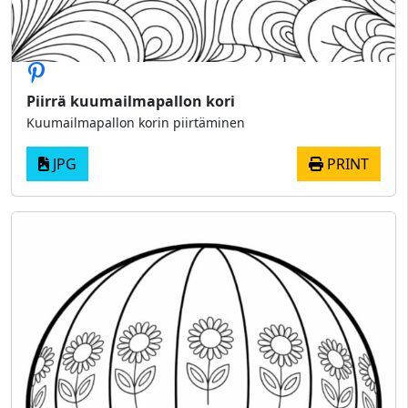
Piirrä kuumailmapallon kori
Kuumailmapallon korin piirtäminen
JPG
PRINT