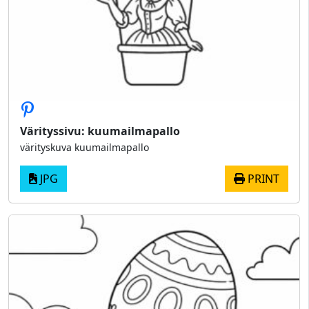
Värityssivu: kuumailmapallo
värityskuva kuumailmapallo
JPG
PRINT