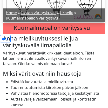
Home
»
Lasten värityskuvat
»
Urheilu
»
Kuumailmapallon värityssivu
Kuumailmapallon värityssivu
Anna mielikuvituksesi leijua
1
värityskuvalla ilmapallolla
Värityskuvat herättävät kirkkaat ideat eloon. Tästä
lähtien lennät ilmapallovärityskuvan halki iloisen
taivaan. Oletko valmis olemaan luova?
Miksi värit ovat niin hauskoja
Edistää luovuutta ja mielikuvitusta
Tuo rentoutumista kiireisen päivän jälkeen
Vahvistaa hienomotorisia taitoja ja keskittymistä
Auttaa värejä valitsemaan iloisesti ja kontrastin
kanssa