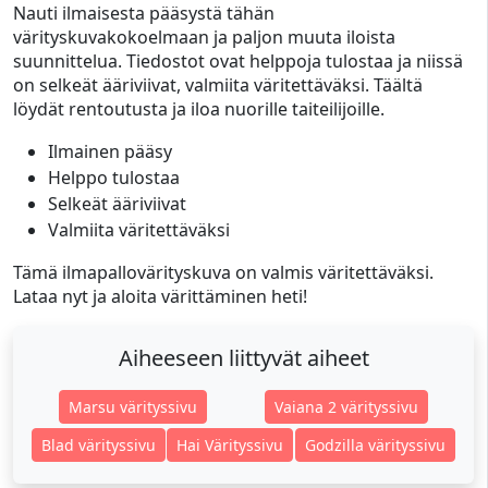
Nauti ilmaisesta pääsystä tähän
värityskuvakokoelmaan ja paljon muuta iloista
suunnittelua. Tiedostot ovat helppoja tulostaa ja niissä
on selkeät ääriviivat, valmiita väritettäväksi. Täältä
löydät rentoutusta ja iloa nuorille taiteilijoille.
Ilmainen pääsy
Helppo tulostaa
Selkeät ääriviivat
Valmiita väritettäväksi
Tämä ilmapallovärityskuva on valmis väritettäväksi.
Lataa nyt ja aloita värittäminen heti!
Aiheeseen liittyvät aiheet
Marsu värityssivu
Vaiana 2 värityssivu
Blad värityssivu
Hai Värityssivu
Godzilla värityssivu