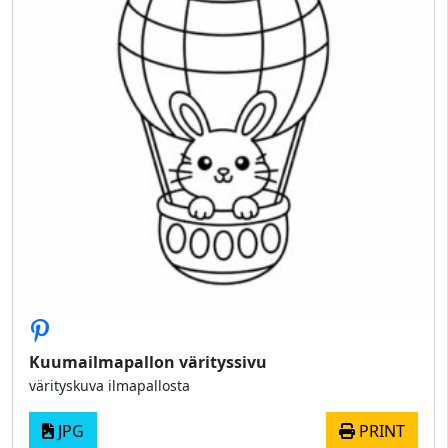
Kuumailmapallon värityssivu
värityskuva ilmapallosta
JPG
PRINT