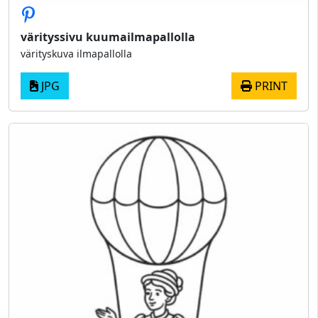
värityssivu kuumailmapallolla
värityskuva ilmapallolla
JPG
PRINT