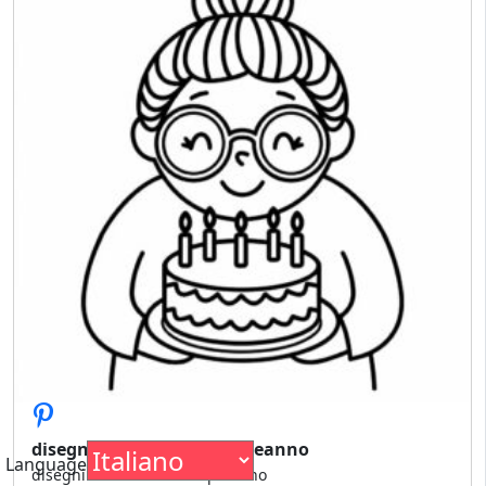
disegni da colorare compleanno
Language
disegni da colorare compleanno