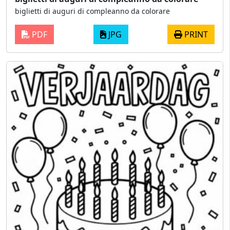
biglietti di auguri di compleanno da colorare
PDF
JPG
PRINT