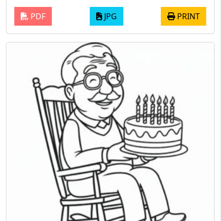
PDF
JPG
PRINT