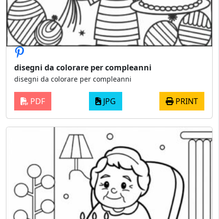
disegni da colorare per compleanni
disegni da colorare per compleanni
PDF
JPG
PRINT