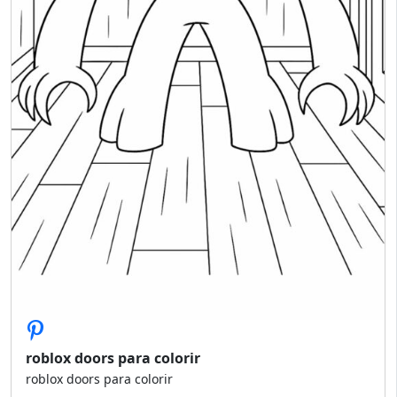
roblox doors para colorir
roblox doors para colorir