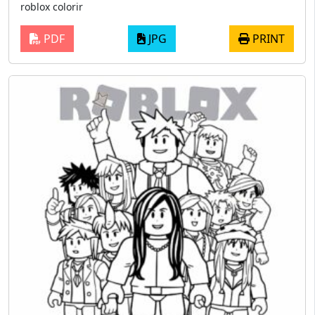
roblox colorir
PDF
JPG
PRINT