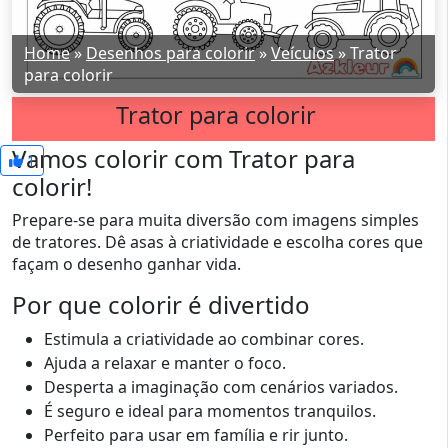
Home
»
Desenhos para colorir
»
Veículos
»
Trator
para colorir
Trator para colorir
Vamos colorir com Trator para
1
colorir!
Prepare-se para muita diversão com imagens simples
de tratores. Dê asas à criatividade e escolha cores que
façam o desenho ganhar vida.
Por que colorir é divertido
Estimula a criatividade ao combinar cores.
Ajuda a relaxar e manter o foco.
Desperta a imaginação com cenários variados.
É seguro e ideal para momentos tranquilos.
Perfeito para usar em família e rir junto.