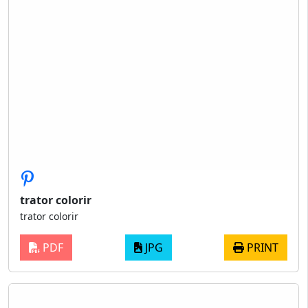
trator colorir
trator colorir
PDF
JPG
PRINT