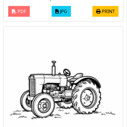
PDF
JPG
PRINT