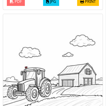
PDF
JPG
PRINT