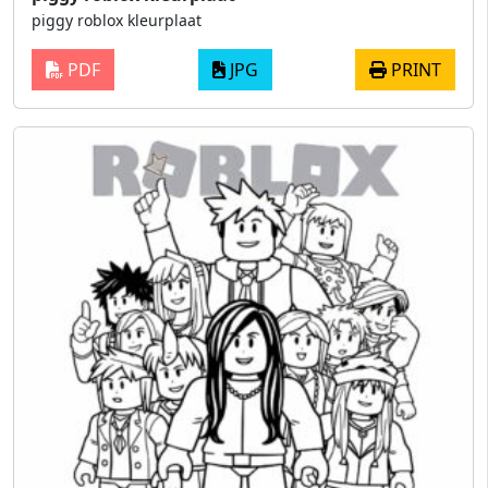
piggy roblox kleurplaat
PDF
JPG
PRINT