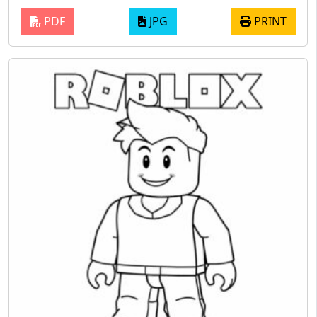
PDF
JPG
PRINT