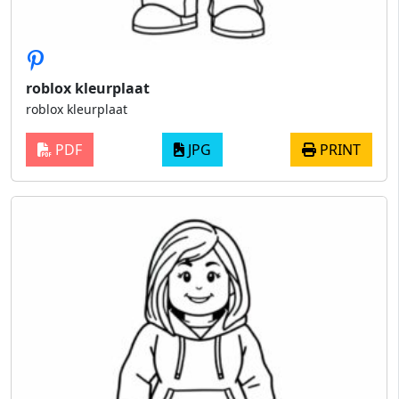
roblox kleurplaat
roblox kleurplaat
PDF
JPG
PRINT