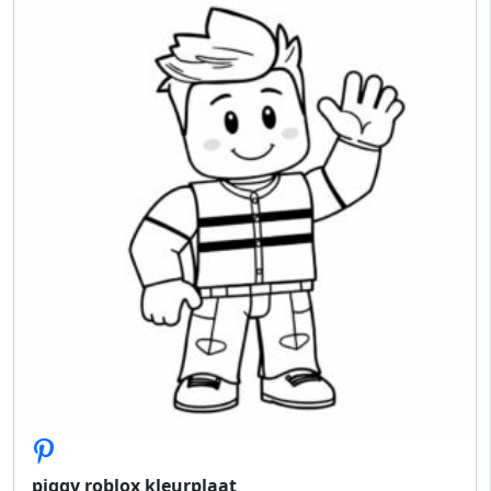
piggy roblox kleurplaat