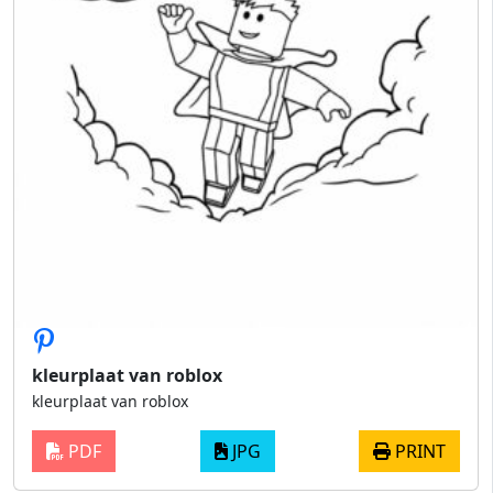
kleurplaat van roblox
kleurplaat van roblox
PDF
JPG
PRINT