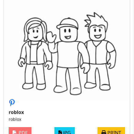
roblox
roblox
PDF
JPG
PRINT