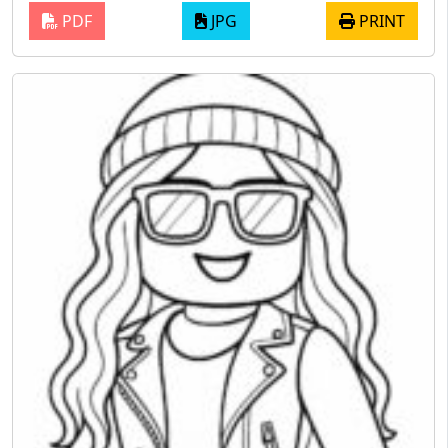
PDF
JPG
PRINT