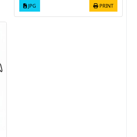
JPG
PRINT