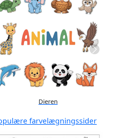
Previous
Next
Disney
opulære farvelægningssider