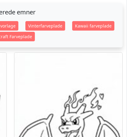
terede emner
vorlage
Vinterfarveplade
Kawaii farveplade
raft Farveplade