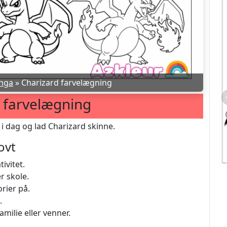
nga
»
Charizard farvelægning
 farvelægning
t i dag og lad Charizard skinne.
ovt
ivitet.
r skole.
rier på.
.
milie eller venner.