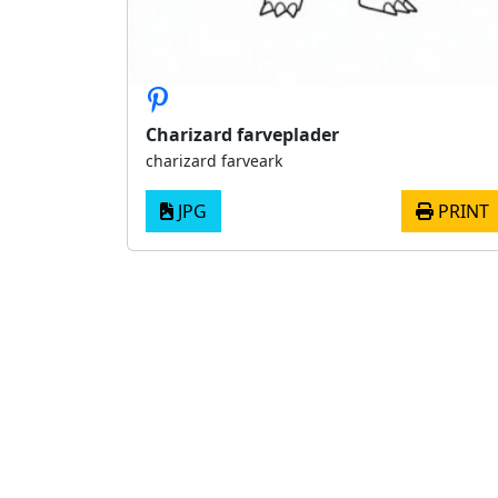
Charizard farveplader
charizard farveark
JPG
PRINT