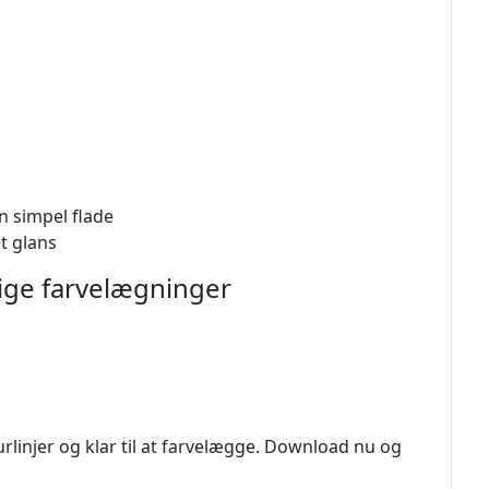
n simpel flade
et glans
ige farvelægninger
rlinjer og klar til at farvelægge. Download nu og