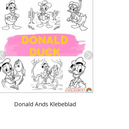
Previous
Next
Stitch Farvelægning