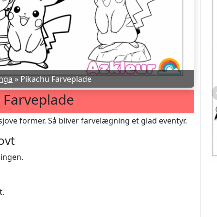
nga
»
Pikachu Farveplade
 Farveplade
sjove former. Så bliver farvelægning et glad eventyr.
ovt
ningen.
t.