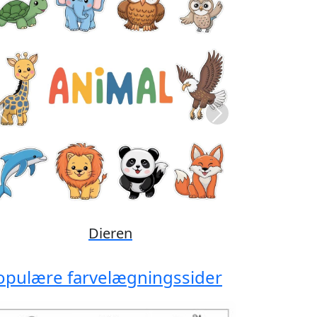
Previous
Next
Disney
opulære farvelægningssider