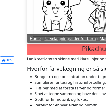
Home
»
Farvelægningssider for børn
»
Ma
Pikachu
Lad kreativiteten skinne med klare linjer og 
105
Hvorfor farvelægning er så sj
Bringer ro og koncentration under teg
Stimulerer fantasi og historiefortælling.
Hjælper med at forstå farver og former.
Sjovt at tegne sammen og have det sjov
Godt for finmotorik og fokus.
Perfekt for enhver alder og humør.