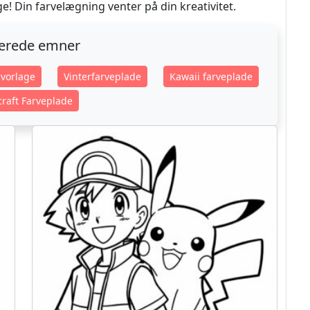
 Din farvelægning venter på din kreativitet.
terede emner
vorlage
Vinterfarveplade
Kawaii farveplade
raft Farveplade