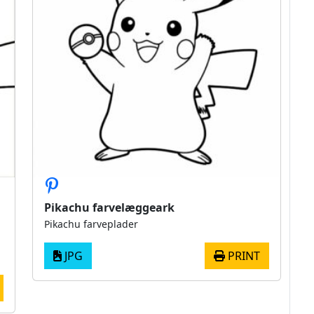
Pikachu farvelæggeark
Pikachu farveplader
JPG
PRINT