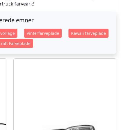
truck farveark!
terede emner
vorlage
Vinterfarveplade
Kawaii farveplade
raft Farveplade