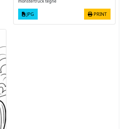
monstertruck tegne
JPG
PRINT