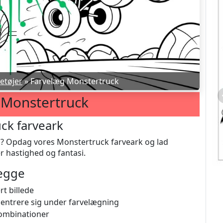
etøjer
»
Farvelæg Monstertruck
 Monstertruck
ck farveark
hed? Opdag vores Monstertruck farveark og lad
er hastighed og fantasi.
lægge
rt billede
centrere sig under farvelægning
kombinationer