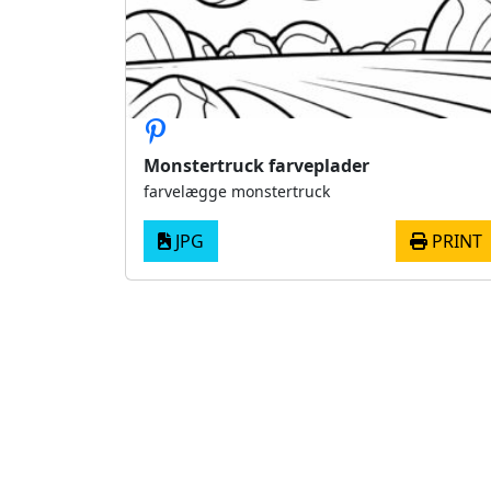
Monstertruck farveplader
farvelægge monstertruck
JPG
PRINT