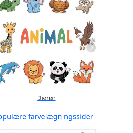
Previous
Next
Disney
opulære farvelægningssider