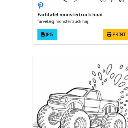
Farbtafel monstertruck haai
farvelæg monstertruck haj
JPG
PRINT