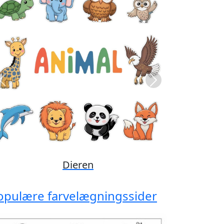
Previous
Next
Disney
opulære farvelægningssider