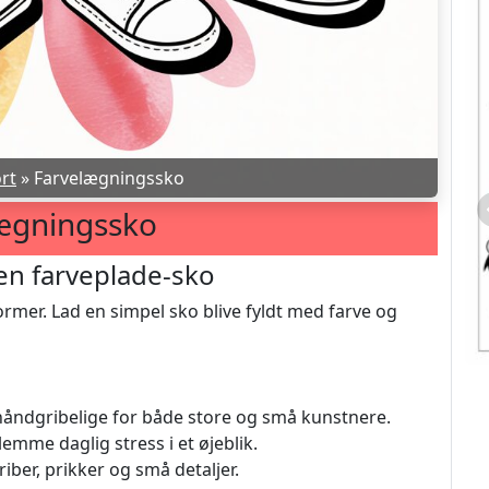
rt
»
Farvelægningssko
ægningssko
 en farveplade-sko
former. Lad en simpel sko blive fyldt med farve og
håndgribelige for både store og små kunstnere.
emme daglig stress i et øjeblik.
iber, prikker og små detaljer.