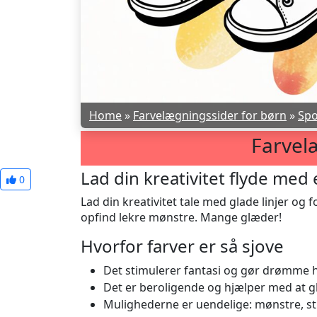
Home
»
Farvelægningssider for børn
»
Spo
Farvel
Lad din kreativitet flyde med
0
Lad din kreativitet tale med glade linjer og 
opfind lekre mønstre. Mange glæder!
Hvorfor farver er så sjove
Det stimulerer fantasi og gør drømme 
Det er beroligende og hjælper med at gl
Mulighederne er uendelige: mønstre, str