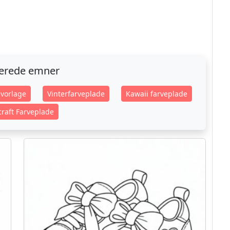
terede emner
vorlage
Vinterfarveplade
Kawaii farveplade
raft Farveplade