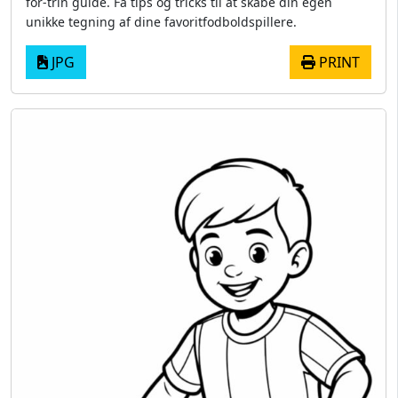
for-trin guide. Få tips og tricks til at skabe din egen
unikke tegning af dine favoritfodboldspillere.
JPG
PRINT