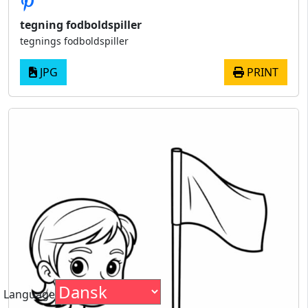
tegning fodboldspiller
tegnings fodboldspiller
JPG
PRINT
Language