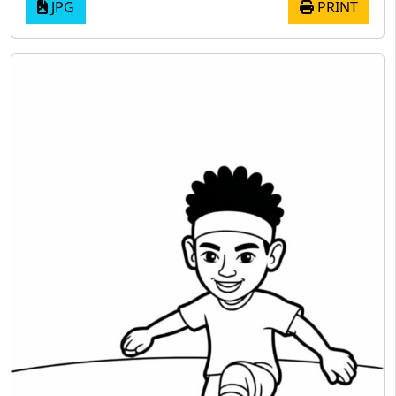
JPG
PRINT