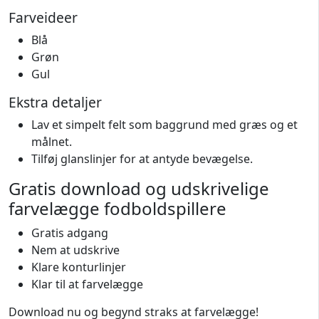
Farveideer
Blå
Grøn
Gul
Ekstra detaljer
Lav et simpelt felt som baggrund med græs og et
målnet.
Tilføj glanslinjer for at antyde bevægelse.
Gratis download og udskrivelige
farvelægge fodboldspillere
Gratis adgang
Nem at udskrive
Klare konturlinjer
Klar til at farvelægge
Download nu og begynd straks at farvelægge!