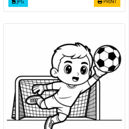
JPG
PRINT