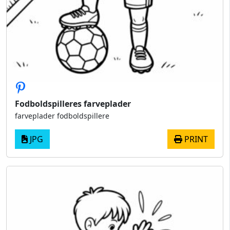
Fodboldspilleres farveplader
farveplader fodboldspillere
JPG
PRINT