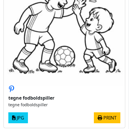
tegne fodboldspiller
tegne fodboldspiller
JPG
PRINT