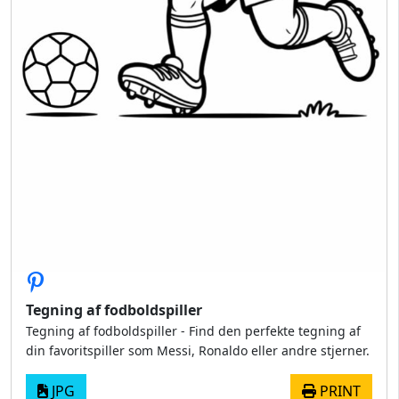
Tegning af fodboldspiller
Tegning af fodboldspiller - Find den perfekte tegning af
din favoritspiller som Messi, Ronaldo eller andre stjerner.
JPG
PRINT