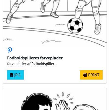
Fodboldspilleres farveplader
farveplader af fodboldspillere
JPG
PRINT