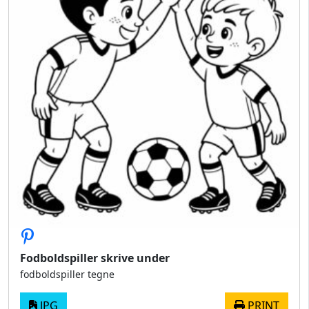
Fodboldspiller skrive under
fodboldspiller tegne
JPG
PRINT