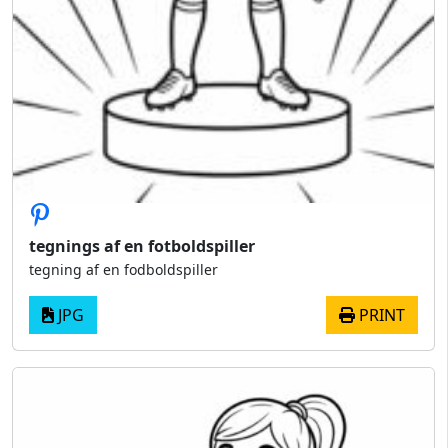
tegnings af en fotboldspiller
tegning af en fodboldspiller
JPG
PRINT