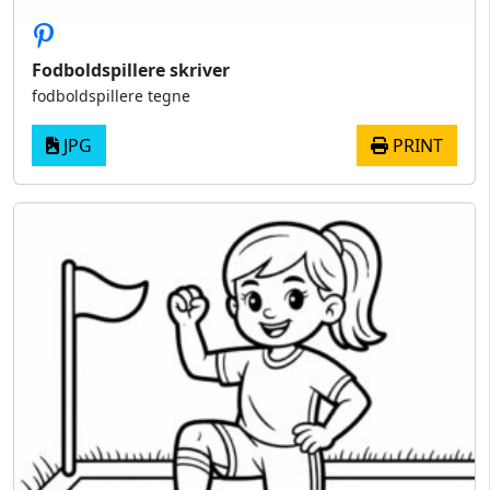
Fodboldspillere skriver
fodboldspillere tegne
JPG
PRINT