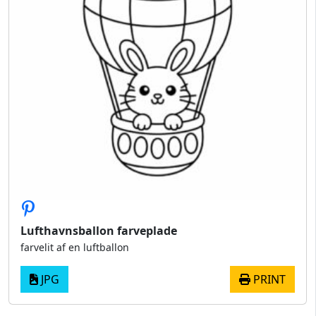
Lufthavnsballon farveplade
farvelit af en luftballon
JPG
PRINT