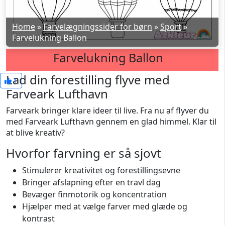
Home
»
Farvelægningssider for børn
»
Sport
»
Farvelukning Ballon
Farvelukning Ballon
Lad din forestilling flyve med
1
Farveark Lufthavn
Farveark bringer klare ideer til live. Fra nu af flyver du
med Farveark Lufthavn gennem en glad himmel. Klar til
at blive kreativ?
Hvorfor farvning er så sjovt
Stimulerer kreativitet og forestillingsevne
Bringer afslapning efter en travl dag
Bevæger finmotorik og koncentration
Hjælper med at vælge farver med glæde og
kontrast