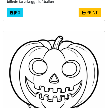
billede farvelægge luftballon
JPG
PRINT