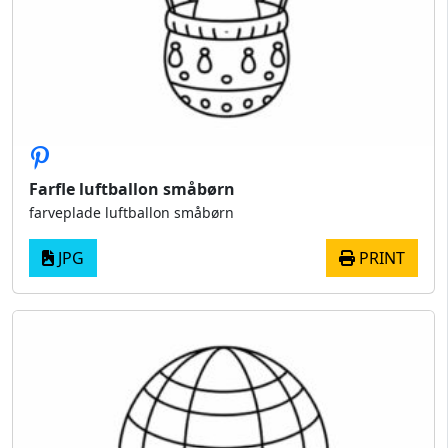
Farfle luftballon småbørn
farveplade luftballon småbørn
JPG
PRINT